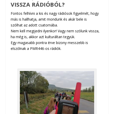
VISSZA RÁDIÓBÓL?
Fontos felhívni a kis és nagy rádiósok figyelmét, hogy
más is hallhatja, amit mondunk és akár bele is
szólhat az adott csatornába.
Nem kell megijedni ilyenkor! Vagy nem szólunk vissza,
ha még is, akkor azt kulturáltan tegyük.
Egy magasabb pontra érve bizony messzebb is
elszólnak a PMR446-os rádiók.