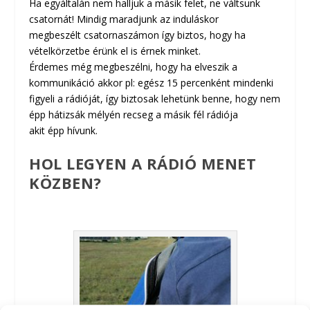
Ha egyáltalán nem halljuk a másik felet, ne váltsunk
csatornát! Mindig maradjunk az induláskor
megbeszélt csatornaszámon így biztos, hogy ha
vételkörzetbe érünk el is érnek minket.
Érdemes még megbeszélni, hogy ha elveszik a
kommunikáció akkor pl: egész 15 percenként mindenki
figyeli a rádióját, így biztosak lehetünk benne, hogy nem
épp hátizsák mélyén recseg a másik fél rádiója
akit épp hívunk.
HOL LEGYEN A RÁDIÓ MENET
KÖZBEN?