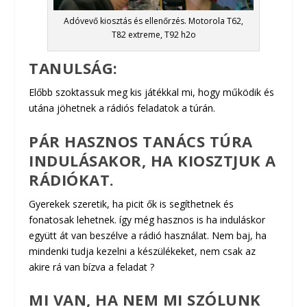
Adóvevő kiosztás és ellenőrzés. Motorola T62,
T82 extreme, T92 h2o
TANULSÁG:
Előbb szoktassuk meg kis játékkal mi, hogy működik és
utána jöhetnek a rádiós feladatok a túrán.
PÁR HASZNOS TANÁCS TÚRA
INDULÁSAKOR, HA KIOSZTJUK A
RÁDIÓKAT.
Gyerekek szeretik, ha picit ők is segíthetnek és
fonatosak lehetnek. így még hasznos is ha induláskor
együtt át van beszélve a rádió használat. Nem baj, ha
mindenki tudja kezelni a készülékeket, nem csak az
akire rá van bízva a feladat ?
MI VAN, HA NEM MI SZÓLUNK