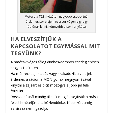
Motorola T62 . Közúton nagyobb csoportnál
érdemes sor elején, és a sor végén egy-egy
rádiónak lenni. Könnyebb a sor irányítása.
HA ELVESZÍTJÜK A
KAPCSOLATOT EGYMÁSSAL MIT
TEGYÜNK?
A hatótáv véges főleg dimbes-dombos esetleg erősen
hegyes területen.
Ha már recseg az adás vagy szakadozik a vett jel,
érdemes a rádión a MON gomb megnyomásával
kinyitni a zajzárt és picit mozogva a jobb jel felé
fordulni.
Rossz adásnál mindig álljunk meg és segítsük a másik
felet! Ismételjük el a közlendőnket többször, amíg
az vissza nem igazolja.