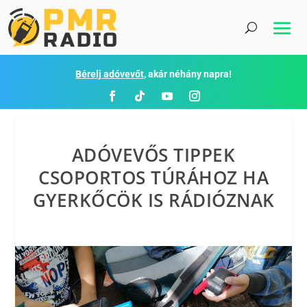
Bérelj adóvevőt
, akár néhány napra!
ADÓVEVŐS TIPPEK
CSOPORTOS TÚRÁHOZ HA
GYERKŐCÖK IS RÁDIÓZNAK