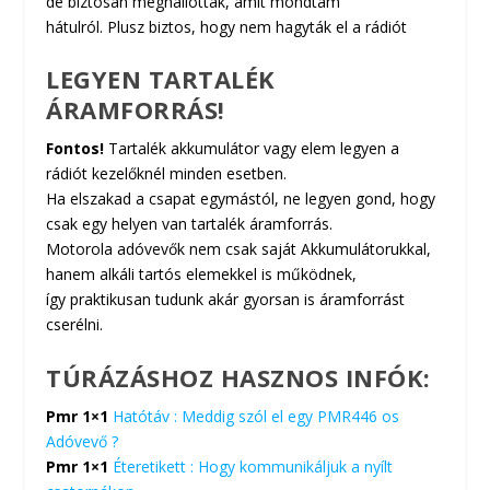
de biztosan meghallották, amit mondtam
hátulról. Plusz biztos, hogy nem hagyták el a rádiót
LEGYEN TARTALÉK
ÁRAMFORRÁS!
Fontos!
Tartalék akkumulátor vagy elem legyen a
rádiót kezelőknél minden esetben.
Ha elszakad a csapat egymástól, ne legyen gond, hogy
csak egy helyen van tartalék áramforrás.
Motorola adóvevők nem csak saját Akkumulátorukkal,
hanem alkáli tartós elemekkel is működnek,
így praktikusan tudunk akár gyorsan is áramforrást
cserélni.
TÚRÁZÁSHOZ HASZNOS INFÓK:
Pmr 1×1
Hatótáv : Meddig szól el egy PMR446 os
Adóvevő ?
Pmr 1×1
Éteretikett : Hogy kommunikáljuk a nyílt