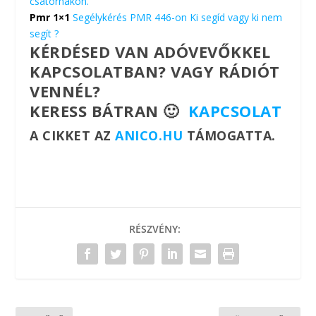
csatornákon.
Pmr 1×1
Segélykérés PMR 446-on Ki segíd vagy ki nem
segít ?
KÉRDÉSED VAN ADÓVEVŐKKEL
KAPCSOLATBAN? VAGY RÁDIÓT
VENNÉL?
KERESS BÁTRAN 🙂
KAPCSOLAT
A CIKKET AZ
ANICO.HU
TÁMOGATTA.
RÉSZVÉNY: