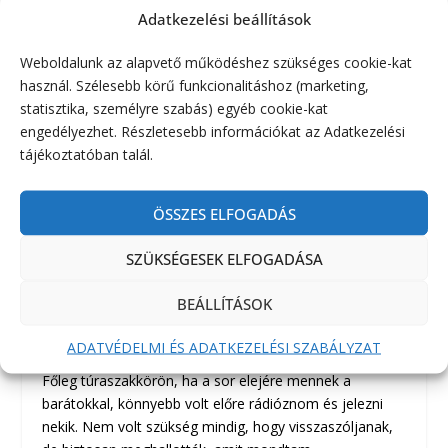
Adatkezelési beállítások
Weboldalunk az alapvető működéshez szükséges cookie-kat
használ. Szélesebb körű funkcionalitáshoz (marketing,
statisztika, személyre szabás) egyéb cookie-kat
engedélyezhet. Részletesebb információkat az Adatkezelési
tájékoztatóban talál.
Motorola T62 hátizsák hálós
ÖSSZES ELFOGADÁS
zsebben.
SZÜKSÉGESEK ELFOGADÁSA
Hasznos lehet a nyakpánt, vagy a táska mellkas
pántjára felcsíptetni.
BEÁLLÍTÁSOK
Nálam bevált dolog lett még, főleg csoportos túránál
de bicajosánál is, hogy az adóvevőt a gyerkőc
ADATVÉDELMI ÉS ADATKEZELÉSI SZABÁLYZAT
hátizsák oldalzsebébe tettem. / Hálós zseb/
Főleg túraszakkörön, ha a sor elejére mennek a
barátokkal, könnyebb volt előre rádióznom és jelezni
nekik. Nem volt szükség mindig, hogy visszaszóljanak,