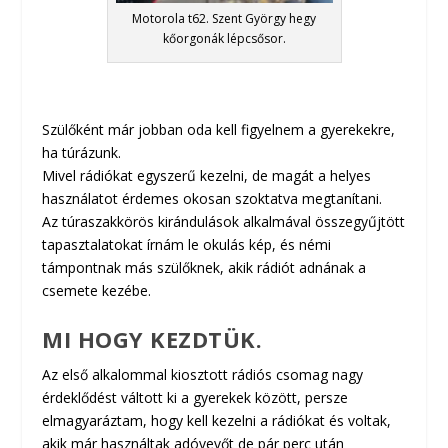
Motorola t62. Szent György hegy
kőorgonák lépcsősor.
Szülőként már jobban oda kell figyelnem a gyerekekre,
ha túrázunk.
Mivel rádiókat egyszerű kezelni, de magát a helyes
használatot érdemes okosan szoktatva megtanítani.
Az túraszakkörös kirándulások alkalmával összegyűjtött
tapasztalatokat írnám le okulás kép, és némi
támpontnak más szülőknek, akik rádiót adnának a
csemete kezébe.
MI HOGY KEZDTÜK.
Az első alkalommal kiosztott rádiós csomag nagy
érdeklődést váltott ki a gyerekek között, persze
elmagyaráztam, hogy kell kezelni a rádiókat és voltak,
akik már használtak adóvevőt de pár perc után