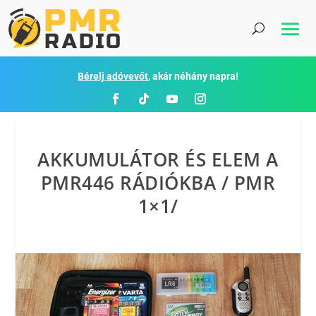
Bérelj adóvevőt
, akár néhány napra!
AKKUMULÁTOR ÉS ELEM A
PMR446 RÁDIÓKBA / PMR
1×1/