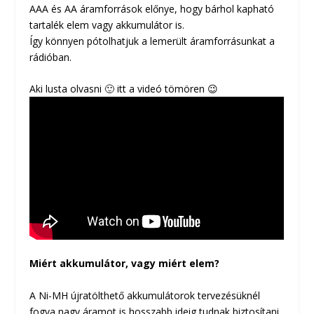
AAA és AA áramforrások előnye, hogy bárhol kapható
tartalék elem vagy akkumulátor is.
Így könnyen pótolhatjuk a lemerült áramforrásunkat a
rádióban.
Aki lusta olvasni 🙂 itt a videó tömören 😉
Miért akkumulátor, vagy miért elem?
A Ni-MH újratölthető akkumulátorok tervezésüknél
fogva nagy áramot is hosszabb ideig tudnak biztosítani.