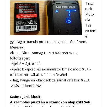
Tesz
tnek
Motor
ola
T82
extrem
e
gyárilag akkumulátorral csomagolt rádiót néztem.
Mérések:
Akkumulátor csomag Ni-MH 800mAh 4v os
töltöttségen:
-Kijelző világít 0.09A
-Kijelző kikapcsol és akkumulátor kímélő mód: 0.04 –
0.01A között váltakozó áram felvétel.
-Nagy hangerőn kikapcsolt zajzárnál vételkor: 0.20A
-Adás közben: 0.29A
Számoljunk kicsit!
A számolás pusztán a számokon alapszik! Sok