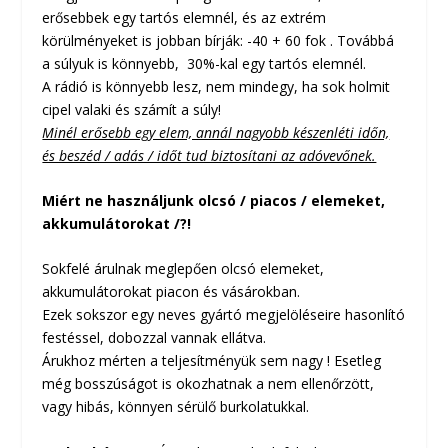
erősebbek egy tartós elemnél, és az extrém
körülményeket is jobban bírják: -40 + 60 fok . Továbbá
a súlyuk is könnyebb, 30%-kal egy tartós elemnél.
A rádió is könnyebb lesz, nem mindegy, ha sok holmit
cipel valaki és számít a súly!
Minél erősebb egy elem, annál nagyobb készenléti időn,
és beszéd / adás / időt tud biztosítani az adóvevőnek.
Miért ne használjunk olcsó / piacos / elemeket,
akkumulátorokat /?!
Sokfelé árulnak meglepően olcsó elemeket,
akkumulátorokat piacon és vásárokban.
Ezek sokszor egy neves gyártó megjelöléseire hasonlító
festéssel, dobozzal vannak ellátva.
Árukhoz mérten a teljesítményük sem nagy ! Esetleg
még bosszúságot is okozhatnak a nem ellenőrzött,
vagy hibás, könnyen sérülő burkolatukkal.