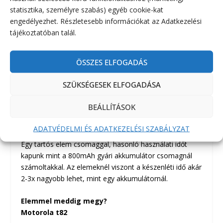
számológéppel csücsülnek a rádióban, hogy hoppá
statisztika, személyre szabás) egyéb cookie-kat
799mAh-nál kikapcs ? Ezért az egy órányi adást és egy
engedélyezhet. Részletesebb információkat az Adatkezelési
órányi vételt egy napra lebontva nézzük, ha csak a
tájékoztatóban talál.
szükséges információkat beszéljük meg és nem
pletykálunk megállás nélkül.
ÖSSZES ELFOGADÁS
Rövid periódusok, 3-5mp PTT /adás gomb/ nyomással
kímélni tudjuk az elemeket vagy akkumulátorokat!
SZÜKSÉGESEK ELFOGADÁSA
Ezeket betartva egész nap ki fog tartani a rádió egy
töltéssel!
BEÁLLÍTÁSOK
Tartalék elemekkel, vagy nagyobb kapacitású
akkumulátorokkal pl. 2300mAh-val jócskán kitolhatjuk a
ADATVÉDELMI ÉS ADATKEZELÉSI SZABÁLYZAT
rádió használati idejét.
Egy tartós elem csomaggal, hasonló használati időt
kapunk mint a 800mAh gyári akkumulátor csomagnál
számoltakkal. Az elemeknél viszont a készenléti idő akár
2-3x nagyobb lehet, mint egy akkumulátornál.
Elemmel meddig megy?
Motorola t82