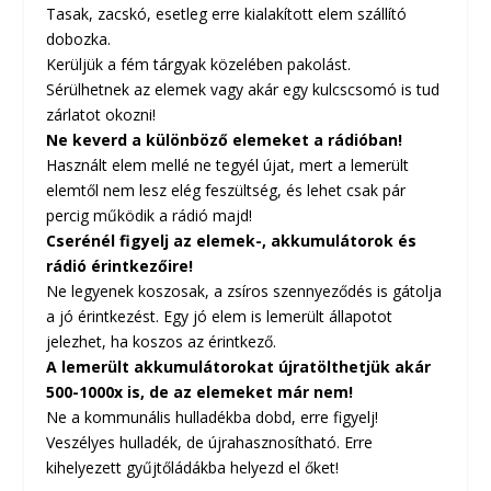
Tasak, zacskó, esetleg erre kialakított elem szállító
dobozka.
Kerüljük a fém tárgyak közelében pakolást.
Sérülhetnek az elemek vagy akár egy kulcscsomó is tud
zárlatot okozni!
Ne keverd a különböző elemeket a rádióban!
Használt elem mellé ne tegyél újat, mert a lemerült
elemtől nem lesz elég feszültség, és lehet csak pár
percig működik a rádió majd!
Cserénél figyelj az elemek-, akkumulátorok és
rádió érintkezőire!
Ne legyenek koszosak, a zsíros szennyeződés is gátolja
a jó érintkezést. Egy jó elem is lemerült állapotot
jelezhet, ha koszos az érintkező.
A lemerült akkumulátorokat újratölthetjük akár
500-1000x is, de az elemeket már nem!
Ne a kommunális hulladékba dobd, erre figyelj!
Veszélyes hulladék, de újrahasznosítható. Erre
kihelyezett gyűjtőládákba helyezd el őket!