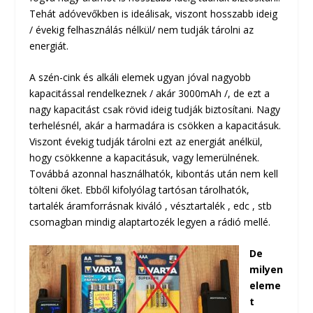
Tehát adóvevőkben is ideálisak, viszont hosszabb ideig
/ évekig felhasználás nélkül/ nem tudják tárolni az
energiát.
A szén-cink és alkáli elemek ugyan jóval nagyobb
kapacitással rendelkeznek / akár 3000mAh /, de ezt a
nagy kapacitást csak rövid ideig tudják biztosítani. Nagy
terhelésnél, akár a harmadára is csökken a kapacitásuk.
Viszont évekig tudják tárolni ezt az energiát anélkül,
hogy csökkenne a kapacitásuk, vagy lemerülnének.
Továbbá azonnal használhatók, kibontás után nem kell
tölteni őket. Ebből kifolyólag tartósan tárolhatók,
tartalék áramforrásnak kiváló , vésztartalék , edc , stb
csomagban mindig alaptartozék legyen a rádió mellé.
De
milyen
eleme
t