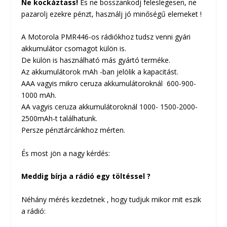
Ne kockáztass!
És ne bosszankodj feleslegesen, ne
pazarolj ezekre pénzt, használj jó minőségű elemeket !
A Motorola PMR446-os rádiókhoz tudsz venni gyári
akkumulátor csomagot külön is.
De külön is használható más gyártó terméke.
Az akkumulátorok mAh -ban jelölik a kapacitást.
AAA vagyis mikro ceruza akkumulátoroknál 600-900-
1000 mAh.
AA vagyis ceruza akkumulátoroknál 1000- 1500-2000-
2500mAh-t találhatunk.
Persze pénztárcánkhoz mérten.
És most jön a nagy kérdés:
Meddig bírja a rádió egy töltéssel ?
Néhány mérés kezdetnek , hogy tudjuk mikor mit eszik
a rádió: