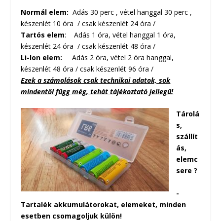
Normál elem:
Adás 30 perc , vétel hanggal 30 perc ,
készenlét 10 óra / csak készenlét 24 óra /
Tartós elem
: Adás 1 óra, vétel hanggal 1 óra,
készenlét 24 óra / csak készenlét 48 óra /
Li-Ion elem:
Adás 2 óra, vétel 2 óra hanggal,
készenlét 48 óra / csak készenlét 96 óra /
Ezek a számolások csak technikai adatok, sok
mindentől függ még, tehát tájékoztató jellegű!
Tárolá
s,
szállít
ás,
elemc
sere
?
-
Tartalék akkumulátorokat, elemeket, minden
esetben csomagoljuk külön!