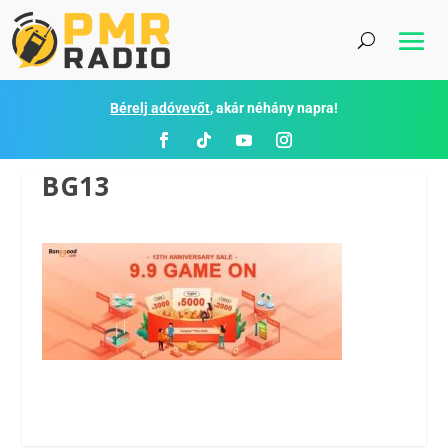
Bérelj adóvevőt
, akár néhány napra!
BG13