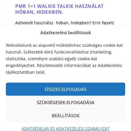
PMR 1×1 WALKIE TALKIE HASZNÁLAT
HÓBAN, HIDEGBEN.
Adóvevőt használsz hóban, hidegben? Erre figyelj!
Az adóvevőknek mindenhol hasznát vesszük még a...
Adatkezelési beállítások
OLVASS TOVÁBB
Weboldalunk az alapvető működéshez szükséges cookie-kat
használ. Szélesebb körű funkcionalitáshoz (marketing,
statisztika, személyre szabás) egyéb cookie-kat
1
2
3
4
engedélyezhet. Részletesebb információkat az Adatkezelési
tájékoztatóban talál.
ÖSSZES ELFOGADÁS
SZÜKSÉGESEK ELFOGADÁSA
BEÁLLÍTÁSOK
ADATVÉDELMI ÉS ADATKEZELÉSI SZABÁLYZAT