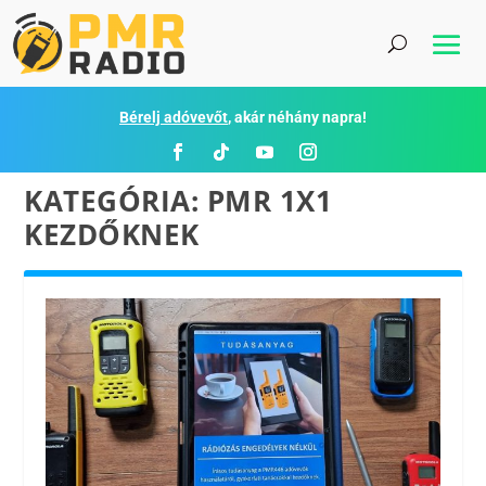
Bérelj adóvevőt
, akár néhány napra!
KATEGÓRIA:
PMR 1X1
KEZDŐKNEK