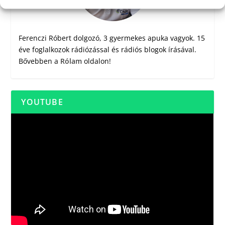
Ferenczi Róbert dolgozó, 3 gyermekes apuka vagyok. 15
éve foglalkozok rádiózással és rádiós blogok írásával.
Bővebben a
Rólam
oldalon!
YOUTUBE