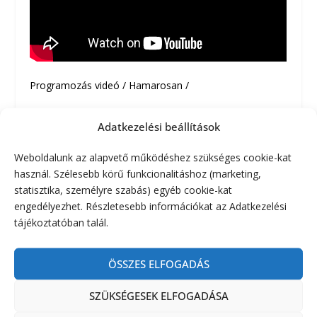
Programozás videó / Hamarosan /
Itt a menü és programozásnál egy újabb nem tetsző
Adatkezelési beállítások
dolog. Nincs gyorsmenü, tehát a billentyűzet számok
beütésével nem tudunk a menüben gyorsan haladni .
Weboldalunk az alapvető működéshez szükséges cookie-kat
De ez, ha valaki alaposabban megnézi a programozás
használ. Szélesebb körű funkcionalitáshoz (marketing,
menetét és menü használatot, igazából nem is
statisztika, személyre szabás) egyéb cookie-kat
szükséges, mivel pár okos trükköt programoztak bele
engedélyezhet. Részletesebb információkat az Adatkezelési
😀
tájékoztatóban talál.
Például, egy memória cím mentésénél azonnal
választhatjuk a memória sorszámot, és a sorszámmal
ÖSSZES ELFOGADÁS
együtt már a memória elnevezését is elvégezhetjük .
De van 2 programozható bill. gomb, P1 és P2, amire
SZÜKSÉGESEK ELFOGADÁSA
egy listából választva fontosabb funkciókat
rögzíthetünk.