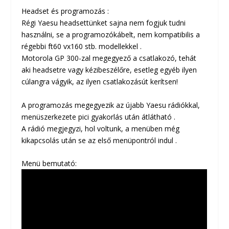
Headset és programozás :
Régi Yaesu headsettünket sajna nem fogjuk tudni
használni, se a programozókábelt, nem kompatibilis a
régebbi ft60 vx160 stb. modellekkel .
Motorola GP 300-zal megegyező a csatlakozó, tehát
aki headsetre vagy kézibeszélőre, esetleg egyéb ilyen
cúlangra vágyik, az ilyen csatlakozásút kerítsen!
A programozás megegyezik az újabb Yaesu rádiókkal,
menüszerkezete pici gyakorlás után átlátható .
A rádió megjegyzi, hol voltunk, a menüben még
kikapcsolás után se az első menüpontról indul .
Menü bemutató: