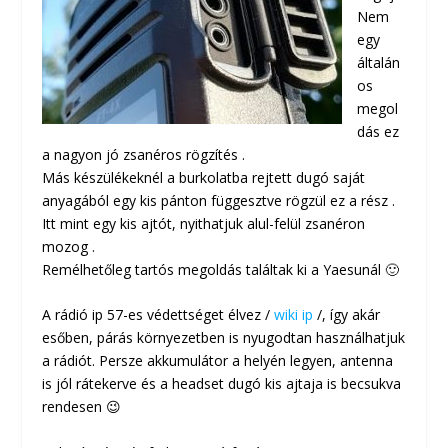
Nem
egy
általán
os
megol
dás ez
a nagyon jó zsanéros rögzítés .
Más készülékeknél a burkolatba rejtett dugó saját
anyagából egy kis pánton függesztve rögzül ez a rész .
Itt mint egy kis ajtót, nyithatjuk alul-felül zsanéron
mozog .
Remélhetőleg tartós megoldás találtak ki a Yaesunál 🙂
A rádió ip 57-es védettséget élvez /
wiki ip
/, így akár
esőben, párás környezetben is nyugodtan használhatjuk
a rádiót. Persze akkumulátor a helyén legyen, antenna
is jól rátekerve és a headset dugó kis ajtaja is becsukva
rendesen 😉