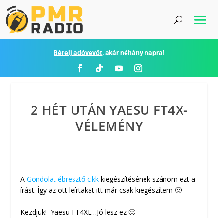
Bérelj adóvevőt
, akár néhány napra!
2 HÉT UTÁN YAESU FT4X-
VÉLEMÉNY
A
Gondolat ébresztő cikk
kiegészítésének szánom ezt a
írást. Így az ott leírtakat itt már csak kiegészítem 🙂
Kezdjük! Yaesu FT4XE…Jó lesz ez 🙂