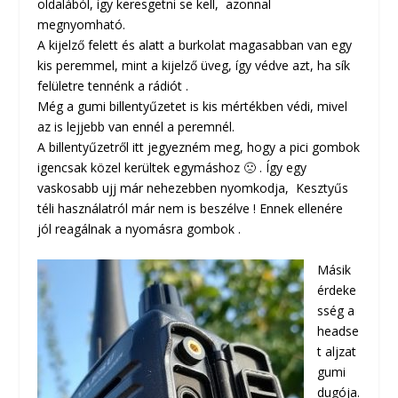
oldalából, így keresgetni se kell, azonnal
megnyomható.
A kijelző felett és alatt a burkolat magasabban van egy
kis peremmel, mint a kijelző üveg, így védve azt, ha sík
felületre tennénk a rádiót .
Még a gumi billentyűzetet is kis mértékben védi, mivel
az is lejjebb van ennél a peremnél.
A billentyűzetről itt jegyezném meg, hogy a pici gombok
igencsak közel kerültek egymáshoz 🙁 . Így egy
vaskosabb ujj már nehezebben nyomkodja, Kesztyűs
téli használatról már nem is beszélve ! Ennek ellenére
jól reagálnak a nyomásra gombok .
Másik
érdeke
sség a
headse
t aljzat
gumi
dugója.