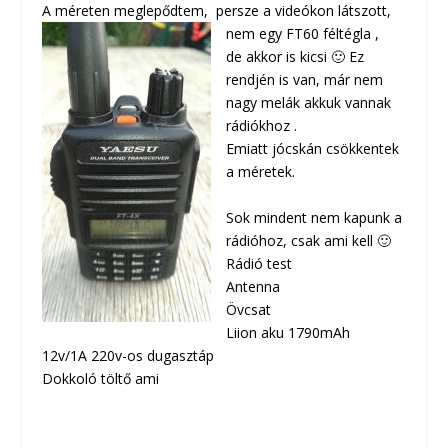
A méreten meglepődtem, per
sze a videókon látszott,
nem egy FT60 féltégla ,
de akkor is kicsi 🙂 Ez
rendjén is van, már nem
nagy melák akkuk vannak
rádiókhoz .
Emiatt jócskán csökkentek
a méretek.
Sok mindent nem kapunk a
rádióhoz, csak ami kell 🙂
Rádió test
Antenna
Övcsat
Liion aku 1790mAh
12v/1A 220v-os dugasztáp
Dokkoló töltő ami