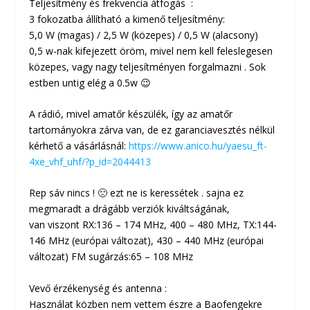
Teljesítmény és frekvencia átfogás :
3 fokozatba állítható a kimenő teljesítmény:
5,0 W (magas) / 2,5 W (közepes) / 0,5 W (alacsony)
0,5 w-nak kifejezett öröm, mivel nem kell feleslegesen
közepes, vagy nagy teljesítményen forgalmazni . Sok
estben untig elég a 0.5w 😉
A rádió, mivel amatőr készülék, így az amatőr
tartományokra zárva van, de ez garanciavesztés nélkül
kérhető a vásárlásnál:
https://www.anico.hu/yaesu_ft-
4xe_vhf_uhf/?p_id=2044413
Rep sáv nincs ! 🙁 ezt ne is keressétek . sajna ez
megmaradt a drágább verziók kiváltságának,
van viszont RX:136 – 174 MHz, 400 – 480 MHz, TX:144-
146 MHz (európai változat), 430 – 440 MHz (európai
változat) FM sugárzás:65 – 108 MHz
Vevő érzékenység és antenna :
Használat közben nem vettem észre a Baofengekre