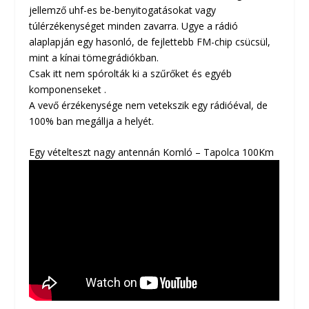
jellemző uhf-es be-benyitogatásokat vagy
túlérzékenységet minden zavarra. Ugye a rádió
alaplapján egy hasonló, de fejlettebb FM-chip csücsül,
mint a kínai tömegrádiókban.
Csak itt nem spórolták ki a szűrőket és egyéb
komponenseket .
A vevő érzékenysége nem vetekszik egy rádióéval, de
100% ban megállja a helyét.
Egy vételteszt nagy antennán Komló – Tapolca 100Km