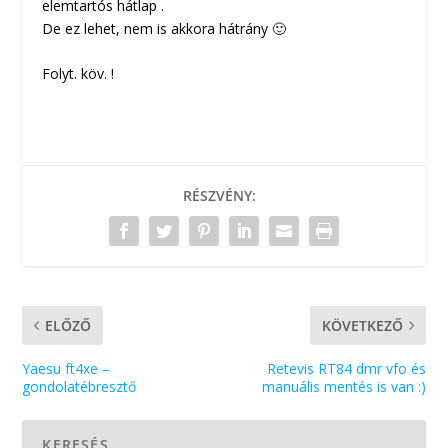
elemtartós hátlap .
De ez lehet, nem is akkora hátrány 🙂
Folyt. köv. !
RÉSZVÉNY:
ELŐZŐ
KÖVETKEZŐ
Yaesu ft4xe –
Retevis RT84 dmr vfo és
gondolatébresztő
manuális mentés is van :)