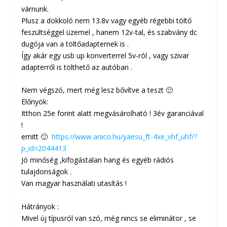
várnunk.
Plusz a dokkoló nem 13.8v vagy egyéb régebbi töltő
feszültséggel üzemel , hanem 12v-tal, és szabvány dc
dugója van a töltőadapternek is .
Így akár egy usb up konverterrel 5v-ról , vagy szivar
adapterről is tölthető az autóban .
Nem végszó, mert még lesz bővítve a teszt 🙂
Előnyök:
Itthon 25e forint alatt megvásárolható ! 3év garanciával
!
emitt 🙂
https://www.anico.hu/yaesu_ft-4xe_vhf_uhf/?
p_id=2044413
Jó minőség ,kifogástalan hang és egyéb rádiós
tulajdonságok .
Van magyar használati utasítás !
Hátrányok :
Mivel új típusról van szó, még nincs se eliminátor , se