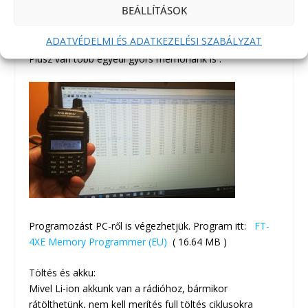
BEÁLLÍTÁSOK
A memóriahasználatot könnyíti a címek bankokba
ADATVÉDELMI ÉS ADATKEZELÉSI SZABÁLYZAT
rögzítése .
Plusz van több egyedi gyors memóriánk is .
Programozást PC-ről is végezhetjük. Program itt:
FT-
4XE Memory Programmer (EU)
( 16.64 MB )
Töltés és akku:
Mivel Li-ion akkunk van a rádióhoz, bármikor
rátölthetünk, nem kell merítés full töltés ciklusokra