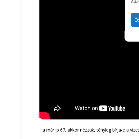
Adat
Ö
Ha már ip 67, akkor nézzük, tényleg bírja-e a vize