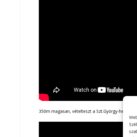
350m magasan, vételteszt a Szt.György-hegyen a 
Web
Szél
sza