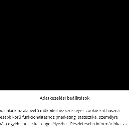
Adatkezelési beállítások
túrista háznál.
oldalunk az alapvető működéshez szükséges cookie-kat használ.
esebb körű funkcionalitáshoz (marketing, statisztika, személyre
bás) egyéb cookie-kat engedélyezhet. Részletesebb információkat az