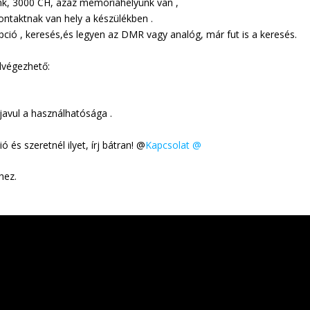
nk, 3000 CH, azaz memóriahelyünk van ,
ontaktnak van hely a készülékben .
ió , keresés,és legyen az DMR vagy analóg, már fut is a keresés.
lvégezhető:
javul a használhatósága .
és szeretnél ilyet, írj bátran! @
Kapcsolat @
hez.