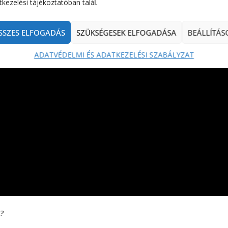
kezelési tájékoztatóban talál.
SSZES ELFOGADÁS
SZÜKSÉGESEK ELFOGADÁSA
BEÁLLÍTÁS
ADATVÉDELMI ÉS ADATKEZELÉSI SZABÁLYZAT
t?