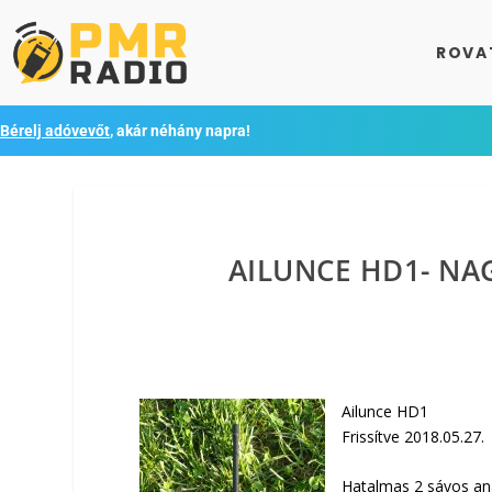
ROVA
Bérelj adóvevőt
, akár néhány napra!
AILUNCE HD1- NAG
Ailunce HD1
Frissítve 2018.05.27.
Hatalmas 2 sávos ana