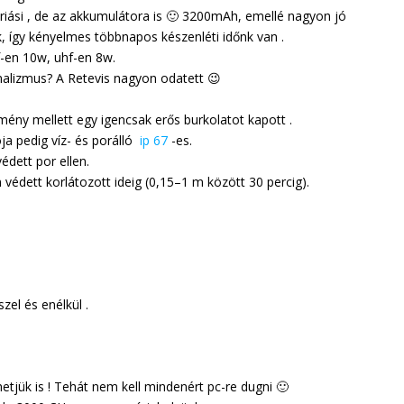
iási , de az akkumulátora is 🙂 3200mAh, emellé nagyon jó
k, így kényelmes többnapos készenléti időnk van .
-en 10w, uhf-en 8w.
alizmus? A Retevis nagyon odatett 😉
mény mellett egy igencsak erős burkolatot kapott .
ja pedig víz- és porálló
ip 67
-es.
édett por ellen.
n védett korlátozott ideig (0,15–1 m között 30 percig).
zel és enélkül .
etjük is ! Tehát nem kell mindenért pc-re dugni 🙂