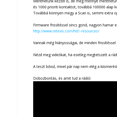
Menthetünk kézzel is, de még mennyit menthetü
és 1000 prioriti kontaktot, továbbá 100000 alap k
Továbbá könnyen megy a Scan is, semmi extra opc
Firmware frissítéssel sincs gond, nagyon hamar e
http://www.retevis.com/hd1-resources/
Vannak még hiányosságai, de minden frissítéssel 
Nézd meg videókat, ha esetleg megtetszett a rádió 
A teszt bővül, mivel pár nap nem elég a kiismerés
Dobozbontás, és amit tud a rádió: