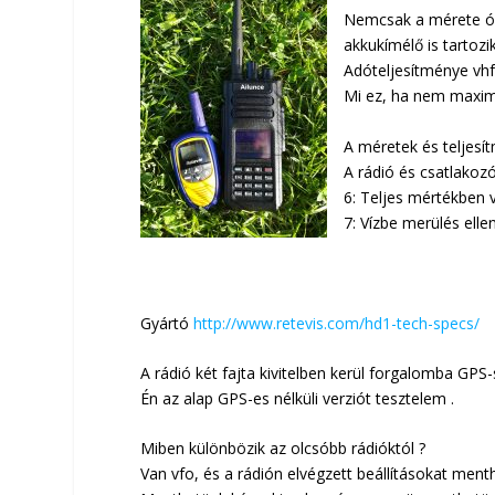
Nemcsak a mérete ór
akkukímélő is tartozi
Adóteljesítménye vhf
Mi ez, ha nem maxim
A méretek és teljesít
A rádió és csatlakozó
6: Teljes mértékben v
7: Vízbe merülés elle
Gyártó
http://www.retevis.com/hd1-tech-specs/
A rádió két fajta kivitelben kerül forgalomba GPS-s
Én az alap GPS-es nélküli verziót tesztelem .
Miben különbözik az olcsóbb rádióktól ?
Van vfo, és a rádión elvégzett beállításokat menth