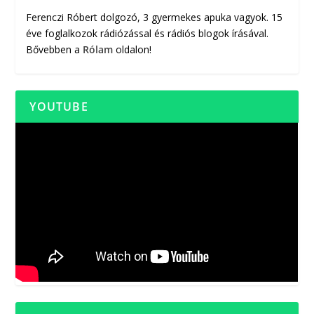
Ferenczi Róbert dolgozó, 3 gyermekes apuka vagyok. 15
éve foglalkozok rádiózással és rádiós blogok írásával.
Bővebben a
Rólam
oldalon!
YOUTUBE