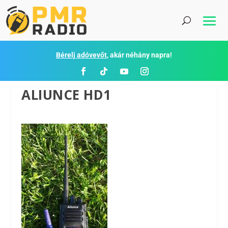
Bérelj adóvevőt
, akár néhány napra!
ALIUNCE HD1