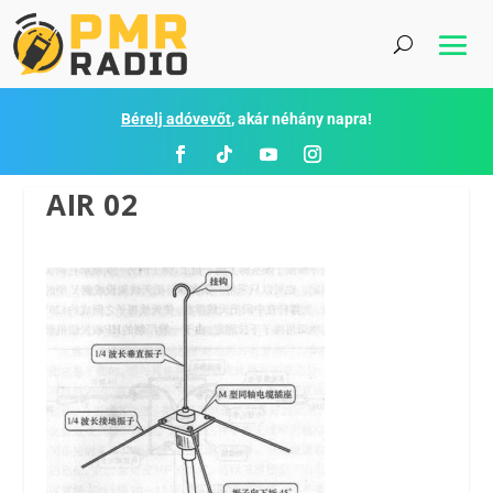
Bérelj adóvevőt
, akár néhány napra!
AIR 02