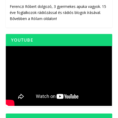
Ferenczi Róbert dolgozó, 3 gyermekes apuka vagyok. 15
éve foglalkozok rádiózással és rádiós blogok írásával.
Bővebben a
Rólam
oldalon!
YOUTUBE