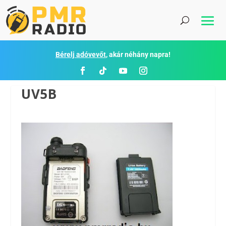
Bérelj adóvevőt
, akár néhány napra!
UV5B