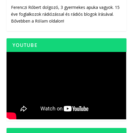
Ferenczi Róbert dolgozó, 3 gyermekes apuka vagyok. 15
éve foglalkozok rádiózással és rádiós blogok írásával.
Bővebben a
Rólam
oldalon!
YOUTUBE