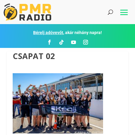
Bérelj adóvevőt
, akár néhány napra!
CSAPAT 02