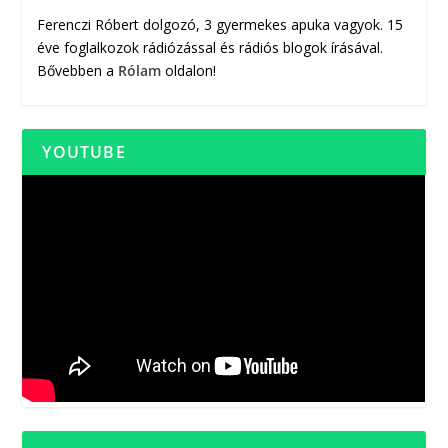
Ferenczi Róbert dolgozó, 3 gyermekes apuka vagyok. 15
éve foglalkozok rádiózással és rádiós blogok írásával.
Bővebben a
Rólam
oldalon!
YOUTUBE