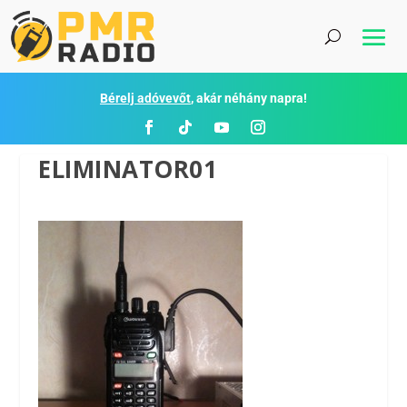
Bérelj adóvevőt
, akár néhány napra!
ELIMINATOR01