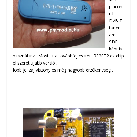
piacon
rtl
DVB-T
tuner
amit
SDR
ként is
használunk . Most itt a továbbfejlesztett R820T2 es chip
el szeret újabb verzió .
Jobb jel zaj viszony és még nagyobb érzékenység .