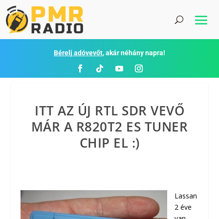
Bérelj adóvevőt
, akár néhány napra!
ITT AZ ÚJ RTL SDR VEVŐ
MÁR A R820T2 ES TUNER
CHIP EL :)
Lassan
2 éve
van