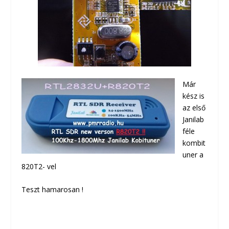
Már
kész is
az első
Janilab
féle
kombit
uner a
820T2- vel
Teszt hamarosan !