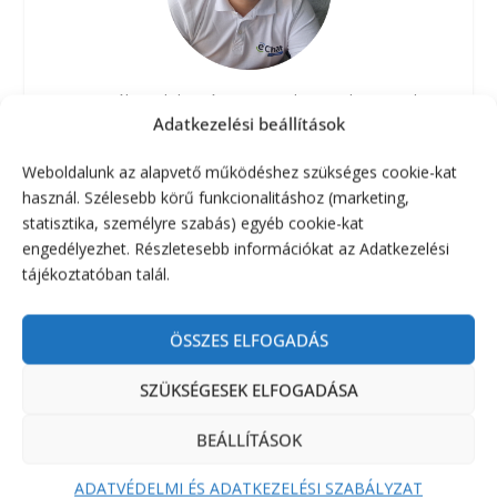
Ferenczi Róbert dolgozó, 3 gyermekes apuka vagyok. 15
Adatkezelési beállítások
éve foglalkozok rádiózással és rádiós blogok írásával.
Bővebben a
Rólam
oldalon!
Weboldalunk az alapvető működéshez szükséges cookie-kat
használ. Szélesebb körű funkcionalitáshoz (marketing,
statisztika, személyre szabás) egyéb cookie-kat
YOUTUBE
engedélyezhet. Részletesebb információkat az Adatkezelési
tájékoztatóban talál.
ÖSSZES ELFOGADÁS
SZÜKSÉGESEK ELFOGADÁSA
BEÁLLÍTÁSOK
ADATVÉDELMI ÉS ADATKEZELÉSI SZABÁLYZAT