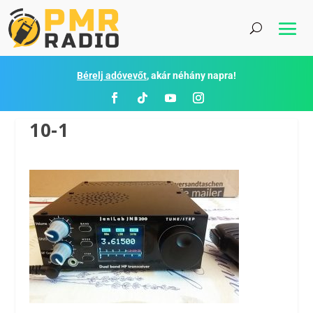
Bérelj adóvevőt
, akár néhány napra!
10-1