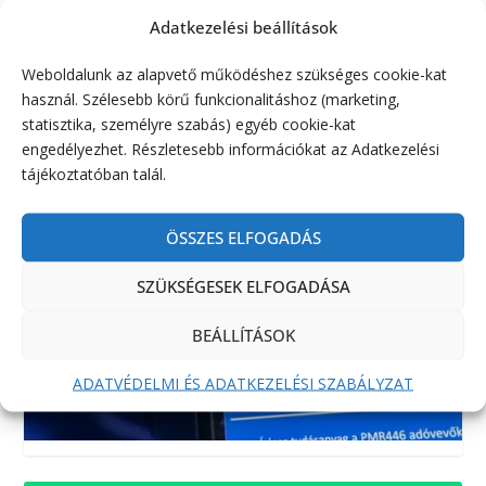
Adatkezelési beállítások
Weboldalunk az alapvető működéshez szükséges cookie-kat
használ. Szélesebb körű funkcionalitáshoz (marketing,
statisztika, személyre szabás) egyéb cookie-kat
engedélyezhet. Részletesebb információkat az Adatkezelési
tájékoztatóban talál.
ÖSSZES ELFOGADÁS
SZÜKSÉGESEK ELFOGADÁSA
BEÁLLÍTÁSOK
ADATVÉDELMI ÉS ADATKEZELÉSI SZABÁLYZAT