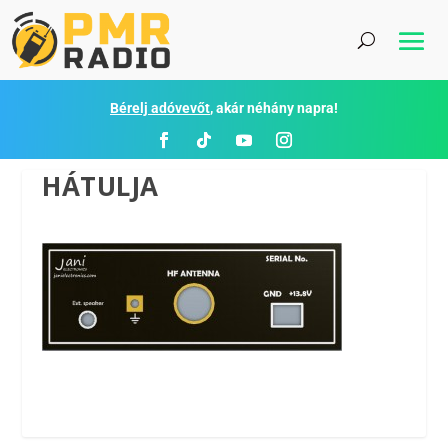
Bérelj adóvevőt
, akár néhány napra!
HÁTULJA