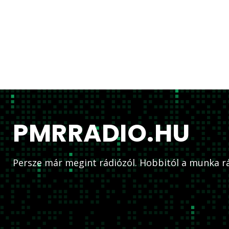
PMRRADIO.HU
Persze már megint rádiózól. Hobbitól a munka rá