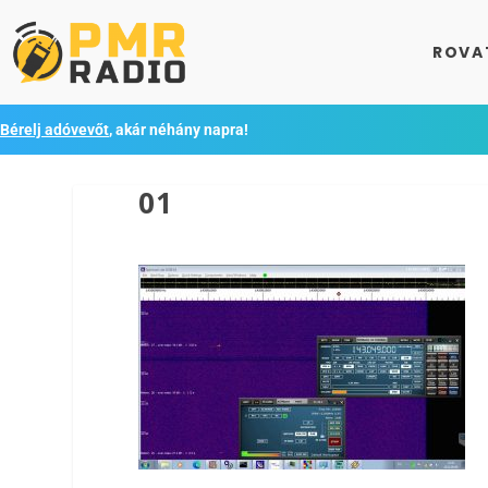
ROVA
Bérelj adóvevőt
, akár néhány napra!
01