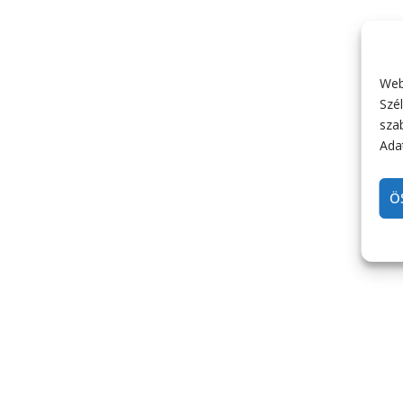
Web
Szél
sza
Adat
Ö