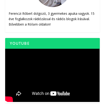
Ferenczi Róbert dolgozó, 3 gyermekes apuka vagyok. 15
éve foglalkozok rádiózással és rádiós blogok írásával.
Bővebben a
Rólam
oldalon!
YOUTUBE