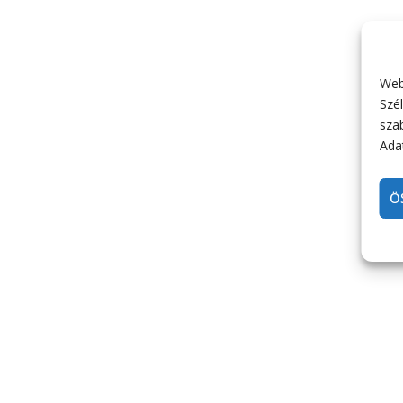
Web
Szél
sza
Adat
Ö