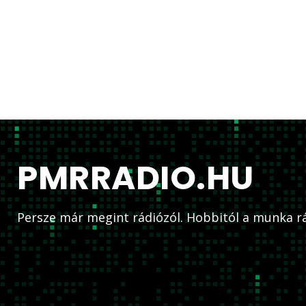
PMRRADIO.HU
Persze már megint rádiózól. Hobbitól a munka rá