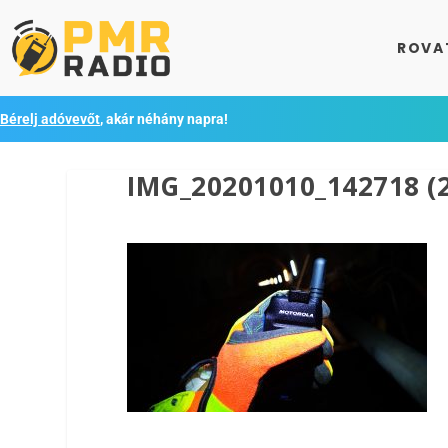
ROVA
Bérelj adóvevőt
, akár néhány napra!
IMG_20201010_142718 (2