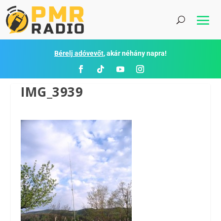
Bérelj adóvevőt
, akár néhány napra!
IMG_3939