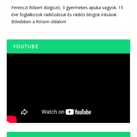
Ferenczi Róbert dolgozó, 3 gyermekes apuka vagyok. 15
éve foglalkozok rádiózással és rádiós blogok írásával.
Bővebben a
Rólam
oldalon!
YOUTUBE