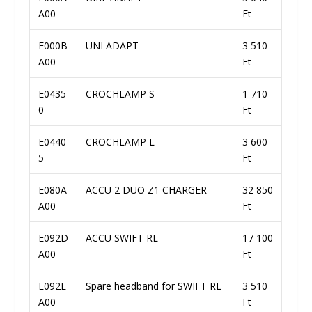
A00
Ft
E000B
UNI ADAPT
3 510
A00
Ft
E0435
CROCHLAMP S
1 710
0
Ft
E0440
CROCHLAMP L
3 600
5
Ft
E080A
ACCU 2 DUO Z1 CHARGER
32 850
A00
Ft
E092D
ACCU SWIFT RL
17 100
A00
Ft
E092E
Spare headband for SWIFT RL
3 510
A00
Ft