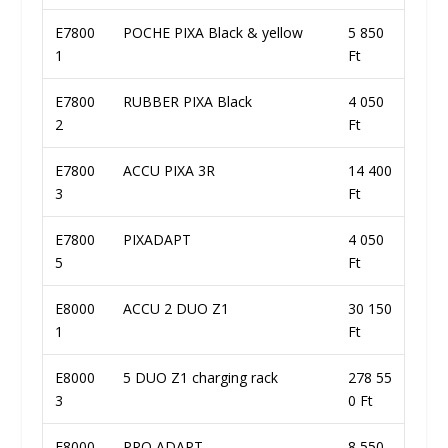
E7800
POCHE PIXA Black & yellow
5 850
1
Ft
E7800
RUBBER PIXA Black
4 050
2
Ft
E7800
ACCU PIXA 3R
14 400
3
Ft
E7800
PIXADAPT
4 050
5
Ft
E8000
ACCU 2 DUO Z1
30 150
1
Ft
E8000
5 DUO Z1 charging rack
278 55
3
0 Ft
E8000
PRO ADAPT
8 550