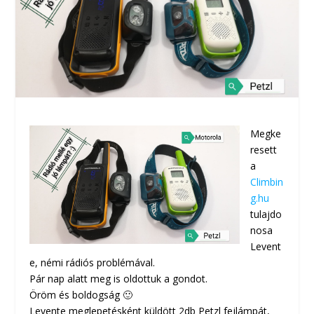
Megke
resett
a
Climbin
g.hu
tulajdo
nosa
Levent
e, némi rádiós problémával.
Pár nap alatt meg is oldottuk a gondot.
Öröm és boldogság 🙂
Levente meglepetésként küldött 2db Petzl fejlámpát,