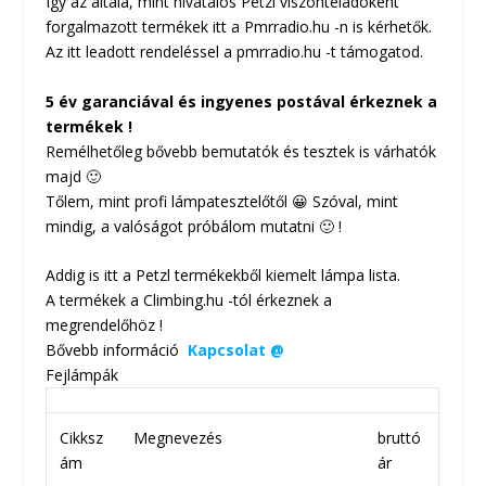
Így az általa, mint hivatalos Petzl viszonteladóként
forgalmazott termékek itt a Pmrradio.hu -n is kérhetők.
Az itt leadott rendeléssel a pmrradio.hu -t támogatod.
5 év garanciával és ingyenes postával érkeznek a
termékek !
Remélhetőleg bővebb bemutatók és tesztek is várhatók
majd 🙂
Tőlem, mint profi lámpatesztelőtől 😀 Szóval, mint
mindig, a valóságot próbálom mutatni 🙂 !
Addig is itt a Petzl termékekből kiemelt lámpa lista.
A termékek a Climbing.hu -tól érkeznek a
megrendelőhöz !
Bővebb információ
Kapcsolat @
Fejlámpák
Cikksz
Megnevezés
bruttó
ám
ár