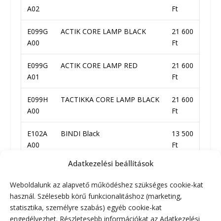
A02
Ft
E099G
ACTIK CORE LAMP BLACK
21 600
A00
Ft
E099G
ACTIK CORE LAMP RED
21 600
A01
Ft
E099H
TACTIKKA CORE LAMP BLACK
21 600
A00
Ft
E102A
BINDI Black
13 500
A00
Ft
Adatkezelési beállítások
E102A
BINDI Orange
13 500
A01
Ft
Weboldalunk az alapvető működéshez szükséges cookie-kat
használ. Szélesebb körű funkcionalitáshoz (marketing,
E102A
BINDI emerald
13 500
statisztika, személyre szabás) egyéb cookie-kat
A02
Ft
engedélyezhet. Részletesebb információkat az Adatkezelési