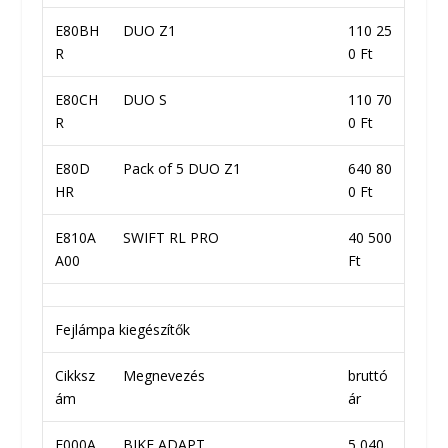
E80BH
DUO Z1
110 25
R
0 Ft
E80CH
DUO S
110 70
R
0 Ft
E80D
Pack of 5 DUO Z1
640 80
HR
0 Ft
E810A
SWIFT RL PRO
40 500
A00
Ft
Fejlámpa kiegészítők
Cikksz
Megnevezés
bruttó
ám
ár
E000A
BIKE ADAPT
5 040