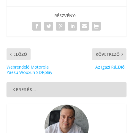
RÉSZVÉNY:
ELŐZŐ
KÖVETKEZŐ
Webrendelő Motorola
Az igazi Rá..Dió..
Yaesu Wouxun SDRplay