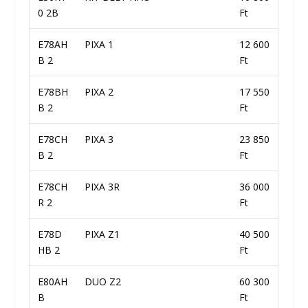
0 2B
Ft
E78AH
PIXA 1
12 600
B 2
Ft
E78BH
PIXA 2
17 550
B 2
Ft
E78CH
PIXA 3
23 850
B 2
Ft
E78CH
PIXA 3R
36 000
R 2
Ft
E78D
PIXA Z1
40 500
HB 2
Ft
E80AH
DUO Z2
60 300
B
Ft