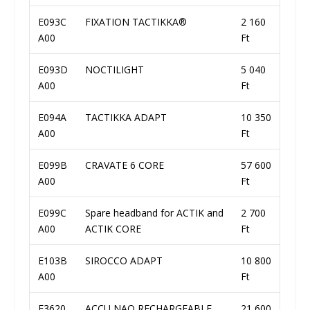
E093C
FIXATION TACTIKKA®
2 160
A00
Ft
E093D
NOCTILIGHT
5 040
A00
Ft
E094A
TACTIKKA ADAPT
10 350
A00
Ft
E099B
CRAVATE 6 CORE
57 600
A00
Ft
E099C
Spare headband for ACTIK and
2 700
A00
ACTIK CORE
Ft
E103B
SIROCCO ADAPT
10 800
A00
Ft
E3620
ACCU NAO RECHARGEABLE
21 600