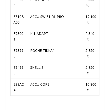
4
Ft
E810B
ACCU SWIFT RL PRO
17 100
A00
Ft
E9300
KIT ADAPT
2 340
1
Ft
E9399
POCHE TIKKA²
5 850
0
Ft
E9499
SHELL S
5 850
0
Ft
E99AC
ACCU CORE
10 800
A
Ft