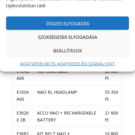
tájékoztatóban talál.
E103A
DUO RL HEADLAMP
250 20
A00
0 Ft
ÖSSZES ELFOGADÁS
E103C
R2 RECHARGEABLE BATTERY
30 600
SZÜKSÉGESEK ELFOGADÁSA
A00
Ft
BEÁLLÍTÁSOK
E104A
IKO black
20 700
A00
Ft
ADATVÉDELMI ÉS ADATKEZELÉSI SZABÁLYZAT
E104B
IKO CORE black
28 800
A00
Ft
E105A
NAO RL HEADLAMP
55 350
A00
Ft
E3620
ACCU NAO + RECHARGEABLE
21 600
0 2B
BATTERY
Ft
E36R1
KIT BELT NAO +
10 800