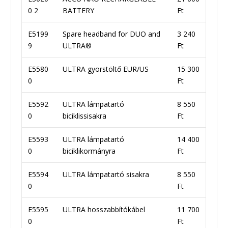
0 2
BATTERY
Ft
E5199
Spare headband for DUO and
3 240
9
ULTRA®
Ft
E5580
ULTRA gyorstöltő EUR/US
15 300
0
Ft
E5592
ULTRA lámpatartó
8 550
0
biciklissisakra
Ft
E5593
ULTRA lámpatartó
14 400
0
biciklikormányra
Ft
E5594
ULTRA lámpatartó sisakra
8 550
0
Ft
E5595
ULTRA hosszabbítókábel
11 700
0
Ft