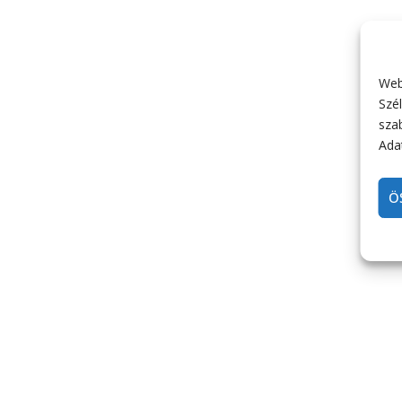
Web
Szél
sza
Adat
Ö