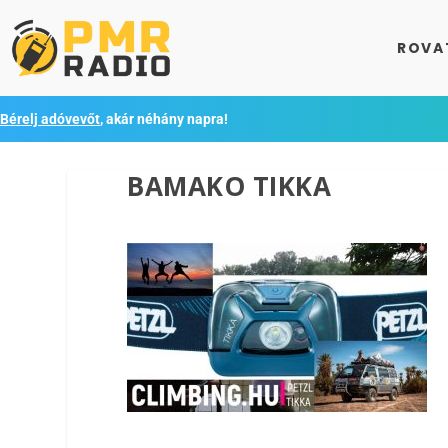
ROVA
Bérelj adóvevőt
, akár néhány napra!
BAMAKO TIKKA