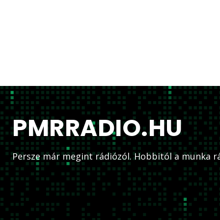
PMRRADIO.HU
Persze már megint rádiózól. Hobbitól a munka rá