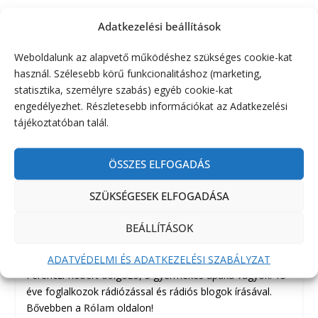
Adatkezelési beállítások
ELŐZŐ
KÖVETKEZŐ
Weboldalunk az alapvető működéshez szükséges cookie-kat
Motorola T92H2O
Kupon kód Mikulásig :)
használ. Szélesebb körű funkcionalitáshoz (marketing,
szétszedve.
statisztika, személyre szabás) egyéb cookie-kat
engedélyezhet. Részletesebb információkat az Adatkezelési
tájékoztatóban talál.
ÖSSZES ELFOGADÁS
SZÜKSÉGESEK ELFOGADÁSA
BEÁLLÍTÁSOK
ADATVÉDELMI ÉS ADATKEZELÉSI SZABÁLYZAT
Ferenczi Róbert dolgozó, 3 gyermekes apuka vagyok. 15
éve foglalkozok rádiózással és rádiós blogok írásával.
Bővebben a
Rólam
oldalon!