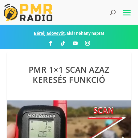
Bérelj adóvevőt
, akár néhány napra!
PMR 1×1 SCAN AZAZ
KERESÉS FUNKCIÓ