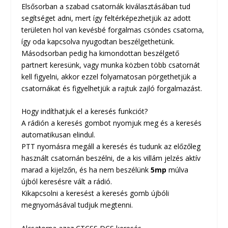
Elsősorban a szabad csatornák kiválasztásában tud
segítséget adni, mert így feltérképezhetjük az adott
területen hol van kevésbé forgalmas csöndes csatorna,
így oda kapcsolva nyugodtan beszélgethetünk.
Másodsorban pedig ha kimondottan beszélgető
partnert keresünk, vagy munka közben több csatornát
kell figyelni, akkor ezzel folyamatosan pörgethetjük a
csatornákat és figyelhetjük a rajtuk zajló forgalmazást.
Hogy indíthatjuk el a keresés funkciót?
A rádión a keresés gombot nyomjuk meg és a keresés
automatikusan elindul.
PTT nyomásra megáll a keresés és tudunk az előzőleg
használt csatornán beszélni, de a kis villám jelzés aktív
marad a kijelzőn, és ha nem beszélünk
5mp
múlva
újból keresésre vált a rádió.
Kikapcsolni a keresést a keresés gomb újbóli
megnyomásával tudjuk megtenni.