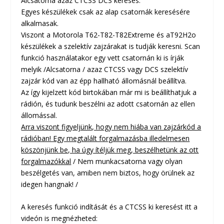
Alcsatorna azaz CTCSS DCS keresés.
Egyes készülékek csak az alap csatornák keresésére
alkalmasak.
Viszont a Motorola T62-T82-T82Extreme és aT92H2o
készülékek a szelektív zajzárakat is tudják keresni. Scan
funkció használatakor egy vett csatornán ki is írják
melyik /Alcsatorna / azaz CTCSS vagy DCS szelektív
zajzár kód van az épp hallható állomásnál beállítva.
Az így kijelzett kód birtokában már mi is beállíthatjuk a
rádión, és tudunk beszélni az adott csatornán az ellen
állomással.
Arra viszont figyeljünk, hogy nem hiába van zajzárkód a
rádióban! Egy megtalált forgalmazásba illedelmesen
köszönjünk be, ha úgy ítéljük meg, beszélhetünk az ott
forgalmazókkal
/
Nem munkacsatorna vagy olyan
beszélgetés van, amiben nem biztos, hogy örülnek az
idegen hangnak!
/
A keresés funkció indítását és a CTCSS ki keresést itt a
videón is megnézheted: