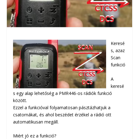
Keresé
s, azaz
Scan
funkció
A
keresé
s egy alap lehetőség a PMR446-os rádiók funkció
között.
Ezzel a funkcióval folyamatosan pásztázhatjuk a
csatornákat, és ahol beszédet érzékel a rádió ott
automatikusan megáll.
Miért jó ez a funkció?