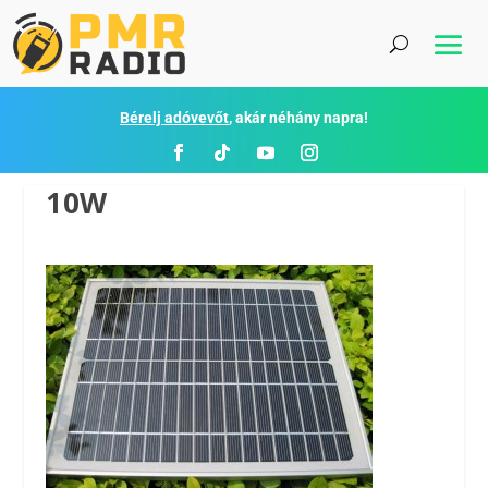
Bérelj adóvevőt
, akár néhány napra!
10W