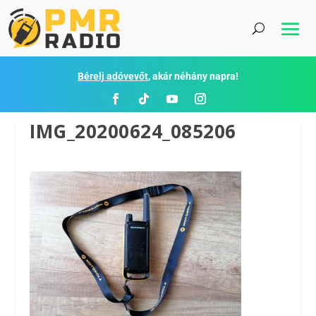
Bérelj adóvevőt
, akár néhány napra!
IMG_20200624_085206