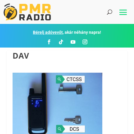
Bérelj adóvevőt
, akár néhány napra!
DAV