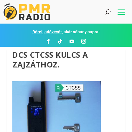
Bérelj adóvevőt
, akár néhány napra!
DCS CTCSS KULCS A
ZAJZÁTHOZ.