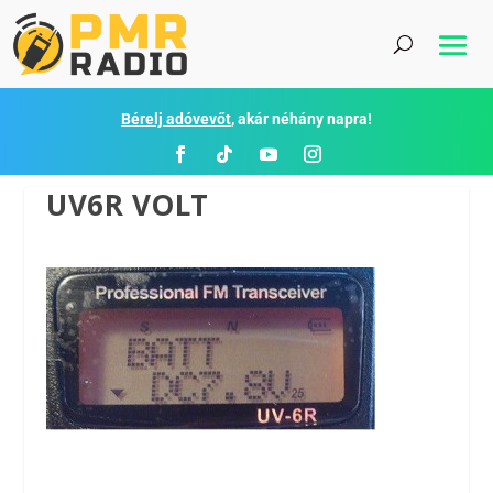
Bérelj adóvevőt
, akár néhány napra!
UV6R VOLT