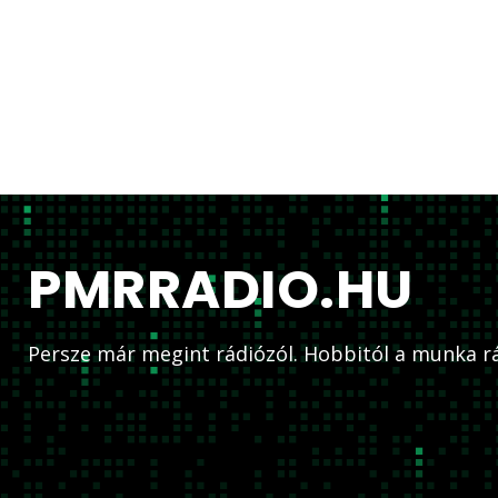
PMRRADIO.HU
Persze már megint rádiózól. Hobbitól a munka rá