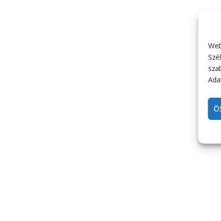
Web
Szél
sza
Adat
Ö