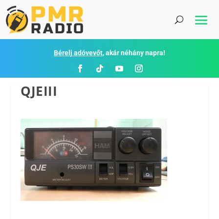
Bérelj adóvevőt
, akár néhány napra!
QJEIII