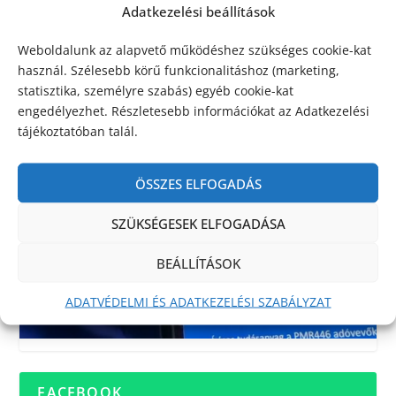
Adatkezelési beállítások
Weboldalunk az alapvető működéshez szükséges cookie-kat
használ. Szélesebb körű funkcionalitáshoz (marketing,
statisztika, személyre szabás) egyéb cookie-kat
engedélyezhet. Részletesebb információkat az Adatkezelési
tájékoztatóban talál.
ÖSSZES ELFOGADÁS
SZÜKSÉGESEK ELFOGADÁSA
BEÁLLÍTÁSOK
ADATVÉDELMI ÉS ADATKEZELÉSI SZABÁLYZAT
FACEBOOK