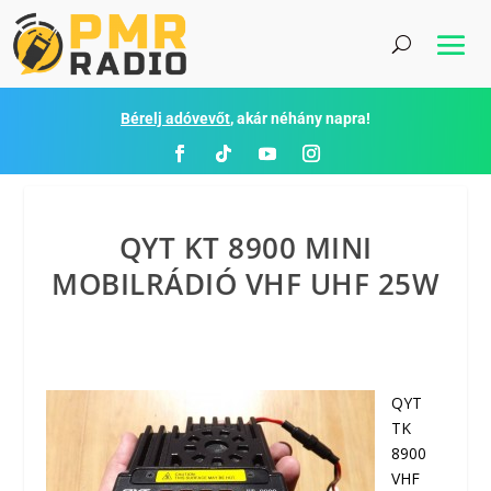
Bérelj adóvevőt
, akár néhány napra!
QYT KT 8900 MINI
MOBILRÁDIÓ VHF UHF 25W
QYT
TK
8900
VHF