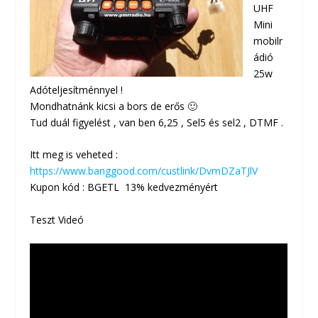
UHF
Mini
mobilr
ádió
25w
Adóteljesítménnyel !
Mondhatnánk kicsi a bors de erős 🙂
Tud duál figyelést , van ben 6,25 , Sel5 és sel2 , DTMF .
Itt meg is veheted :
https://www.banggood.com/custlink/DvmDZaTJlV
Kupon kód :
BGETL 13% kedvezményért
Teszt Videó