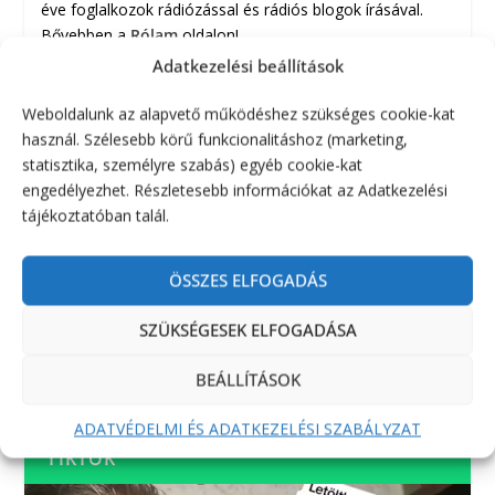
éve foglalkozok rádiózással és rádiós blogok írásával.
Bővebben a
Rólam
oldalon!
Adatkezelési beállítások
Weboldalunk az alapvető működéshez szükséges cookie-kat
YOUTUBE
használ. Szélesebb körű funkcionalitáshoz (marketing,
statisztika, személyre szabás) egyéb cookie-kat
engedélyezhet. Részletesebb információkat az Adatkezelési
tájékoztatóban talál.
ÖSSZES ELFOGADÁS
SZÜKSÉGESEK ELFOGADÁSA
BEÁLLÍTÁSOK
ADATVÉDELMI ÉS ADATKEZELÉSI SZABÁLYZAT
TIKTOK