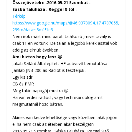
Összejövetelre .2016.05.21 Szombat .
Sáska faluháza . Reggel 9 től .
Térkép
https://www.google.hu/maps/@46.9378094,17.4787055,
239m/data=!3m1!1e3
Nem írok mást mind baráti találkozó
,
mivel tavaly is
csak 11 en voltunk De talán a legjobb kerek asztal volt
eddig az elmúlt években .
Ami biztos hogy lesz 🙂
Jakab Szilárd Által épített HF adóvevő bemutatása
Janilab JNB 200 as Rádiót is teszteljük .
Egy kis sdr
CB és PMR
Meg talán papagáj mustra 🙂
Ha van érdes rádiód , vagy technikai dolog amit
megmutatnál hozd bátran.
Akinek van kedve lehetősége vagy közelben lakik jöjjön
el ha nem csak az éterben akar beszélgetni .
2016.05.21 Szombat . Sáska Faluháza . Reggel 9 től