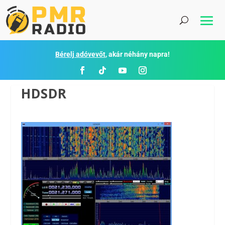
Bérelj adóvevőt
, akár néhány napra!
HDSDR