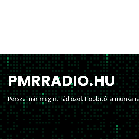
PMRRADIO.HU
Persze már megint rádiózól. Hobbitól a munka rá