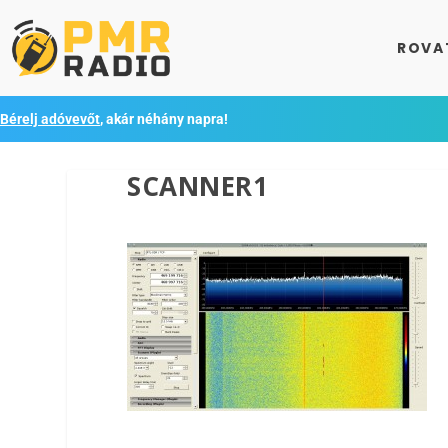
ROVA
Bérelj adóvevőt
, akár néhány napra!
SCANNER1