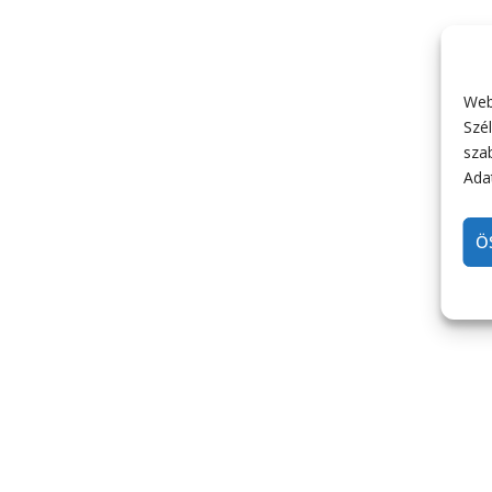
Web
Szél
sza
Adat
Ö