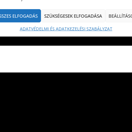
SSZES ELFOGADÁS
SZÜKSÉGESEK ELFOGADÁSA
BEÁLLÍTÁS
ADATVÉDELMI ÉS ADATKEZELÉSI SZABÁLYZAT