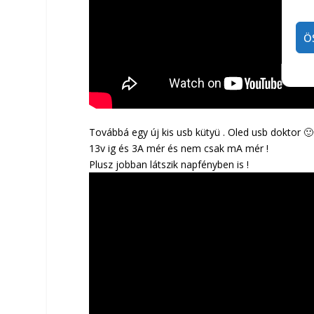
Ö
Továbbá egy új kis usb kütyü . Oled usb doktor 🙂
13v ig és 3A mér és nem csak mA mér !
Plusz jobban látszik napfényben is !