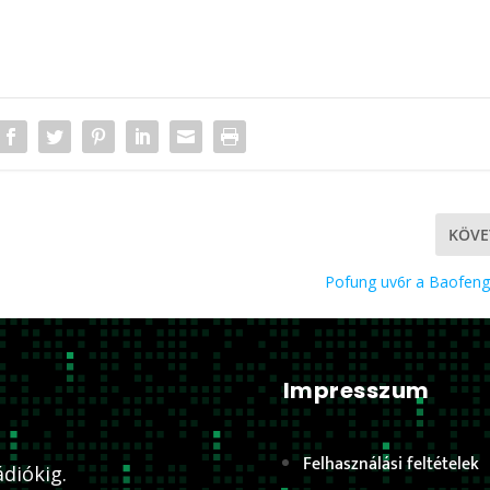
KÖVE
Pofung uv6r a Baofeng
Impresszum
Felhasználási feltételek
diókig.