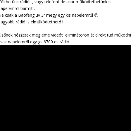
Tölthetünk rádiót , vagy telefont de akár működtethetünk is
napelemről bármit .
Ne csak a Baofeng uv 3r megy egy kis napelemről 😉
nagyobb rádió is elműködtethető !
Elsőnek nézzétek meg eme videót eliminátoron át direkt tud működn
csak napelemről egy gs 6700 es rádió .