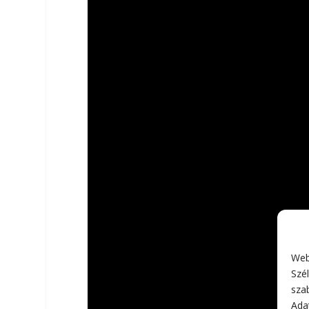
Web
Szél
sza
Adat