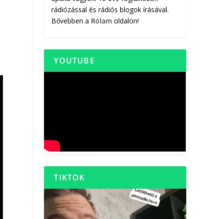
rádiózással és rádiós blogok írásával.
Bővebben a
Rólam
oldalon!
i
YOUTUBE
TIKTOK