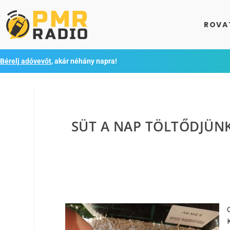
ROVA
Bérelj adóvevőt
, akár néhány napra!
SÜT A NAP TÖLTŐDJÜ
K