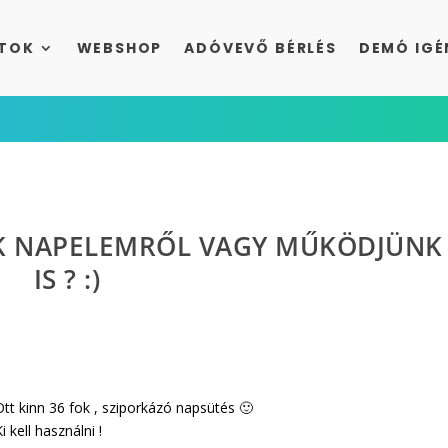
TOK
WEBSHOP
ADÓVEVŐ BÉRLÉS
DEMÓ IGÉ
NK NAPELEMRŐL VAGY MŰKÖDJÜNK
IS ? :)
Ott kinn 36 fok , sziporkázó napsütés 🙂
i kell használni !