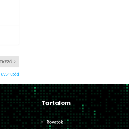
TKEZŐ
 uv5r utód
Tartalom
Rovatok