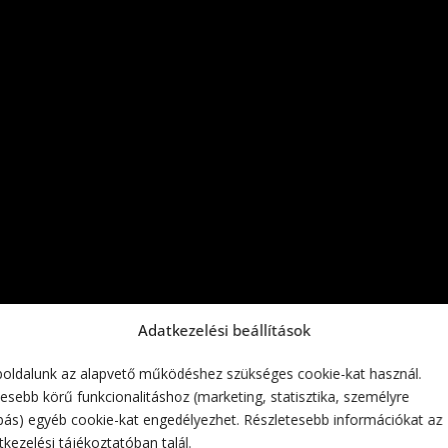
Adatkezelési beállítások
oldalunk az alapvető működéshez szükséges cookie-kat használ.
esebb körű funkcionalitáshoz (marketing, statisztika, személyre
bás) egyéb cookie-kat engedélyezhet. Részletesebb információkat az
kezelési tájékoztatóban talál.