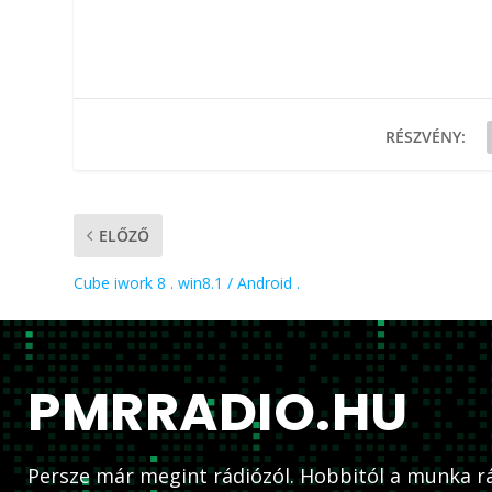
RÉSZVÉNY:
ELŐZŐ
Cube iwork 8 . win8.1 / Android .
PMRRADIO.HU
Persze már megint rádiózól. Hobbitól a munka rá