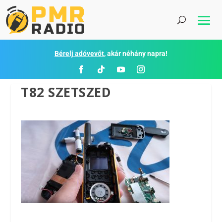
Bérelj adóvevőt
, akár néhány napra!
T82 SZETSZED