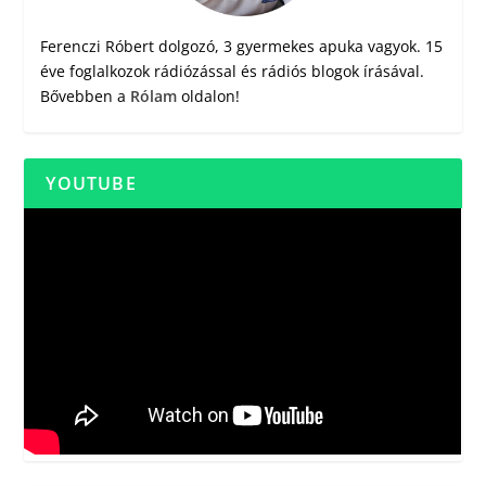
Ferenczi Róbert dolgozó, 3 gyermekes apuka vagyok. 15
éve foglalkozok rádiózással és rádiós blogok írásával.
Bővebben a
Rólam
oldalon!
YOUTUBE