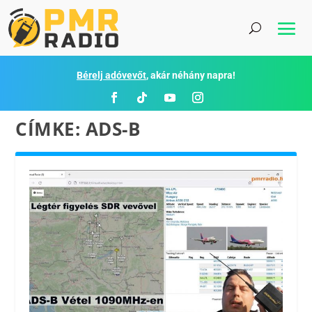
Bérelj adóvevőt
, akár néhány napra!
CÍMKE:
ADS-B