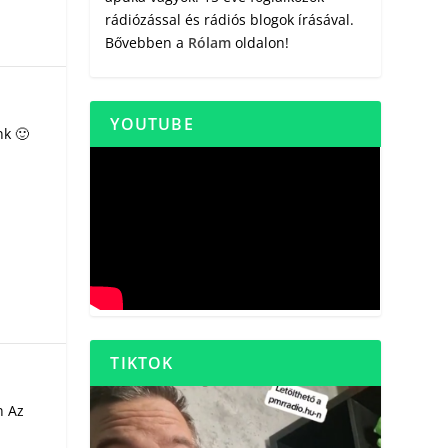
rádiózással és rádiós blogok írásával.
Bővebben a
Rólam
oldalon!
YOUTUBE
nk 🙂
TIKTOK
n Az