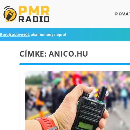
ROVA
Bérelj adóvevőt
, akár néhány napra!
CÍMKE:
ANICO.HU