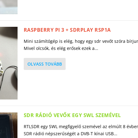
RASPBERRY PI 3 + SDRPLAY RSP1A
Mini számítógép is elég, hogy egy sdr vevőt szóra bírju
Mivel olcsók, és elég erősek ezek a...
OLVASS TOVÁBB
SDR RÁDIÓ VEVŐK EGY SWL SZEMÉVEL
RTLSDR egy SWL megfigyelő szemével az elmúlt 8 évbe
SDR rádió népszerűségét a DVB-T kínai USB...