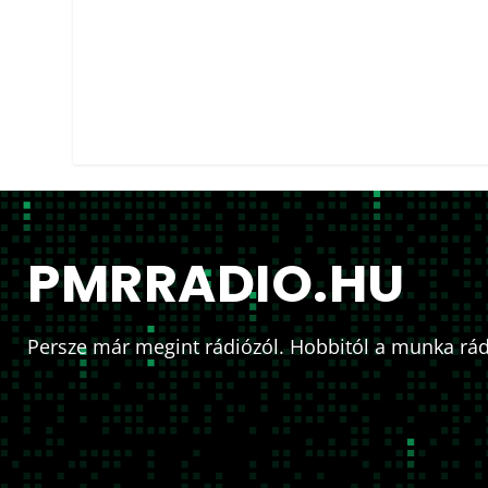
PMRRADIO.HU
Persze már megint rádiózól. Hobbitól a munka rád