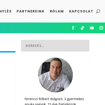
NYLÉS
PARTNEREINK
RÓLAM
KAPCSOLAT
Ferenczi Róbert dolgozó, 3 gyermekes
apuka vagyok. 15 éve foglalkozok