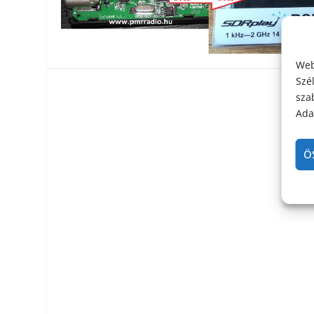
Web
Szé
sza
Adat
Ö