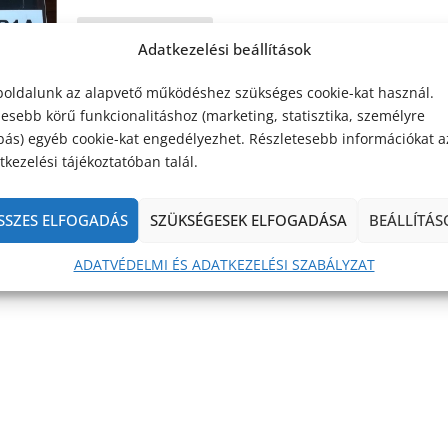
OLVASS TOVÁBB
Adatkezelési beállítások
oldalunk az alapvető működéshez szükséges cookie-kat használ.
lesebb körű funkcionalitáshoz (marketing, statisztika, személyre
bás) egyéb cookie-kat engedélyezhet. Részletesebb információkat a
kezelési tájékoztatóban talál.
SSZES ELFOGADÁS
SZÜKSÉGESEK ELFOGADÁSA
BEÁLLÍTÁS
ADATVÉDELMI ÉS ADATKEZELÉSI SZABÁLYZAT