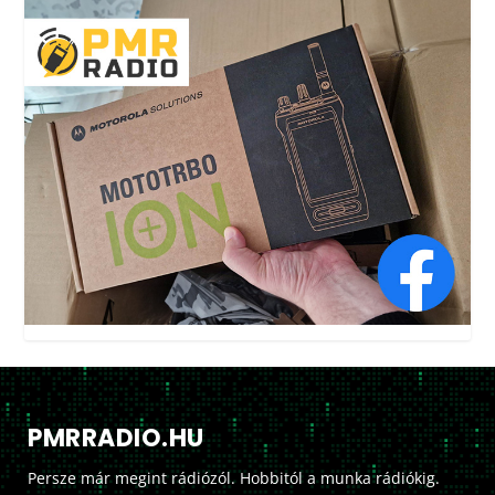
PMRRADIO.HU
Persze már megint rádiózól. Hobbitól a munka rádiókig.