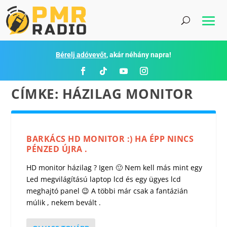
Bérelj adóvevőt
, akár néhány napra!
CÍMKE:
HÁZILAG MONITOR
BARKÁCS HD MONITOR :) HA ÉPP NINCS
PÉNZED ÚJRA .
HD monitor házilag ? Igen 🙂 Nem kell más mint egy
Led megvilágítású laptop lcd és egy ügyes lcd
meghajtó panel 😉 A többi már csak a fantázián
múlik , nekem bevált .