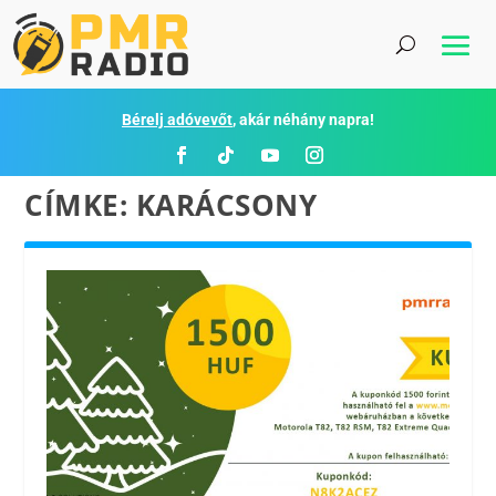
Bérelj adóvevőt
, akár néhány napra!
CÍMKE:
KARÁCSONY