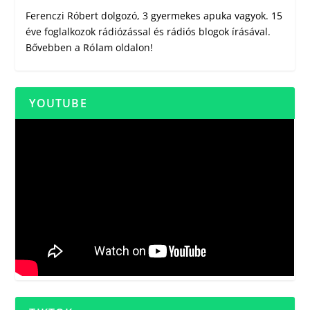
Ferenczi Róbert dolgozó, 3 gyermekes apuka vagyok. 15
éve foglalkozok rádiózással és rádiós blogok írásával.
Bővebben a
Rólam
oldalon!
YOUTUBE