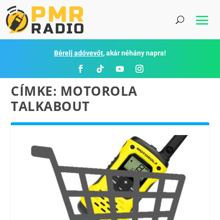
Bérelj adóvevőt
, akár néhány napra!
CÍMKE:
MOTOROLA
TALKABOUT