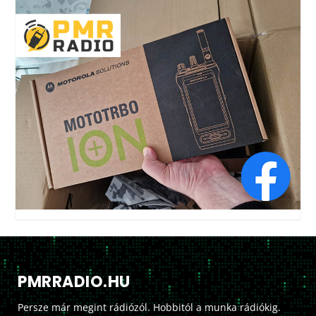
PMRRADIO.HU
Persze már megint rádiózól. Hobbitól a munka rádiókig.