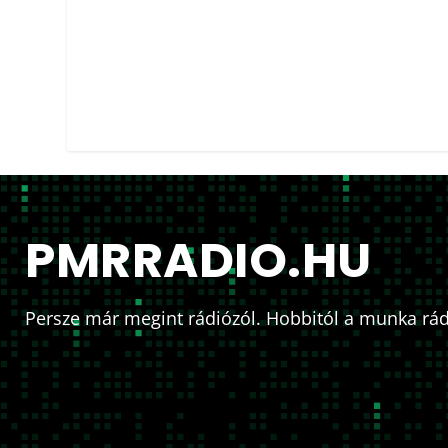
PMRRADIO.HU
Persze már megint rádiózól. Hobbitól a munka rád