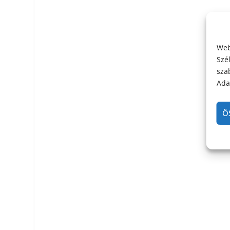
Web
Szé
sza
Adat
Ö