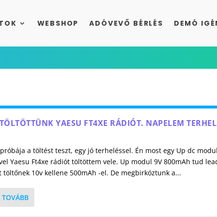
TOK
WEBSHOP
ADÓVEVŐ BÉRLÉS
DEMÓ IGÉ
 TÖLTÖTTÜNK YAESU FT4XE RÁDIÓT. NAPELEM TERHEL
róbája a töltést teszt, egy jó terheléssel. Én most egy Up dc modu
vel Yaesu Ft4xe rádiót töltöttem vele. Up modul 9V 800mAh tud lea
t töltőnek 10v kellene 500mAh -el. De megbirkóztunk a...
 TOVÁBB