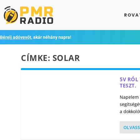
ROVA
Bérelj adóvevőt
, akár néhány napra!
CÍMKE:
SOLAR
5V RÓL
TESZT.
Napelem p
segítségé
a dokkoló
OLVASS