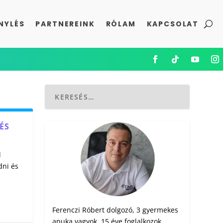
NYLÉS
PARTNEREINK
RÓLAM
KAPCSOLAT
ÉS
l
dni és
Ferenczi Róbert dolgozó, 3 gyermekes
apuka vagyok. 15 éve foglalkozok