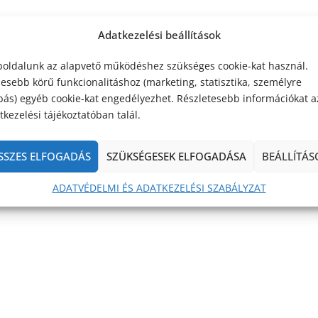
Adatkezelési beállítások
oldalunk az alapvető működéshez szükséges cookie-kat használ.
lesebb körű funkcionalitáshoz (marketing, statisztika, személyre
bás) egyéb cookie-kat engedélyezhet. Részletesebb információkat a
kezelési tájékoztatóban talál.
SSZES ELFOGADÁS
SZÜKSÉGESEK ELFOGADÁSA
BEÁLLÍTÁS
ADATVÉDELMI ÉS ADATKEZELÉSI SZABÁLYZAT