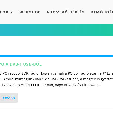
TOK
WEBSHOP
ADÓVEVŐ BÉRLÉS
DEMÓ IGÉ
VŐ A DVB-T USB-BŐL
 PC vevőből SDR rádió Hogyan csinálj a PC-ből rádió scannert? Ez 
 Amire szükségünk van 1 db USB DVB-t tuner, a megfelelő gyártót
L2832 chip és E4000 tuner van, vagy Rtl2832 és Fitipower...
 TOVÁBB