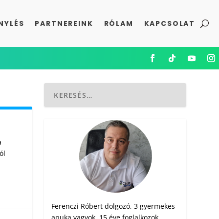
NYLÉS
PARTNEREINK
RÓLAM
KAPCSOLAT
a
ól
Ferenczi Róbert dolgozó, 3 gyermekes
apuka vagyok. 15 éve foglalkozok