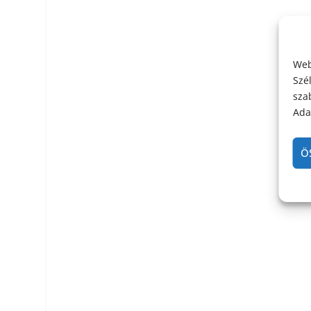
Web
Szé
sza
Adat
Ö