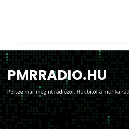
PMRRADIO.HU
Persze már megint rádiózól. Hobbitól a munka rád