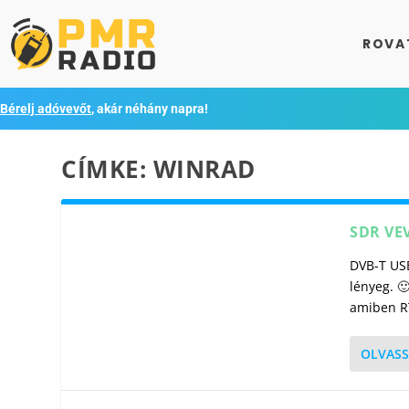
ROVA
Bérelj adóvevőt
, akár néhány napra!
CÍMKE:
WINRAD
SDR VE
DVB-T USB
lényeg. 
amiben RT
OLVASS