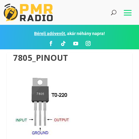
Bérelj adóvevőt
, akár néhány napra!
7805_PINOUT