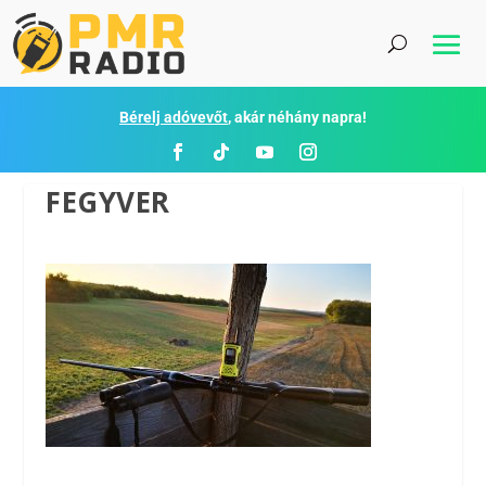
Bérelj adóvevőt
, akár néhány napra!
FEGYVER