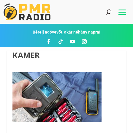
Bérelj adóvevőt
, akár néhány napra!
KAMER