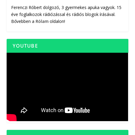
Ferenczi Róbert dolgozó, 3 gyermekes apuka vagyok. 15
éve foglalkozok rádiózással és rádiós blogok írásával.
Bővebben a
Rólam
oldalon!
YOUTUBE