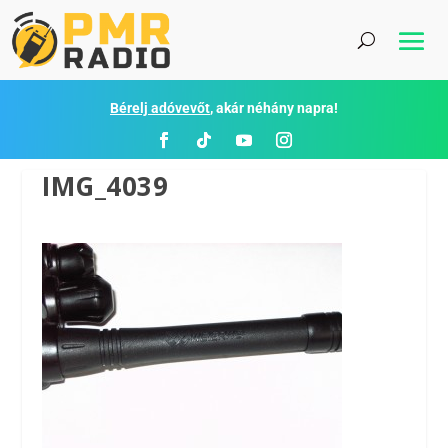
Bérelj adóvevőt
, akár néhány napra!
IMG_4039