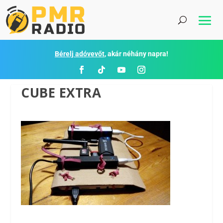
Bérelj adóvevőt
, akár néhány napra!
CUBE EXTRA