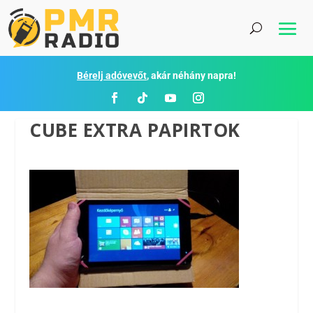
Bérelj adóvevőt
, akár néhány napra!
CUBE EXTRA PAPIRTOK